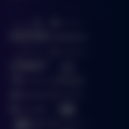
Arcade