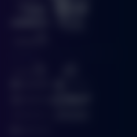
Crash Game