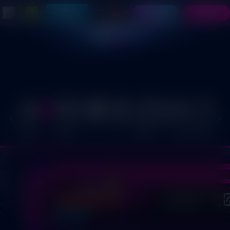
Main di
MASUK
DAFTAR
Telegram
HOT
SLOTS
LIVE
RACE
TOGEL
OLAHRAGA
CRASH
ARCADE
E-
SABUNG
PROM
GAMES
CASINO
GAME
SPORTS
AYAM
IDR
12,677,
JACKPOT
PLAY