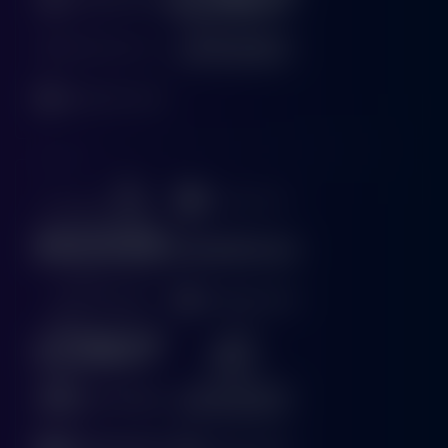
Arcade