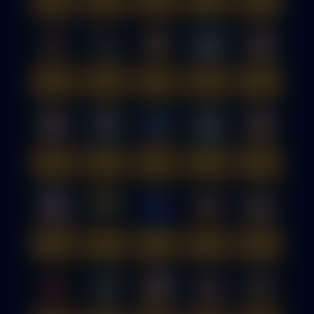
Gold Dragon
Diamond Mask
Oriental Treasures
Mega Cave
Skull Lord
Monkey King
Last Valkyrie
Miracle Ring
Aero Adventure
Royal Princess
Secret Ball
Journey to the Abyss
Frozen Blade
Reel Bass Family
Sugar Crush!
Magic Candy Factory
Mountain Spirit
Moonlight Cats
Tiggy Luck
Cleo’s Fortune