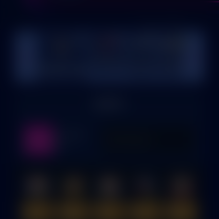
i
i
i
i
i
Facha
Fat Panda
Slot88 x PP
PG Soft
Pragmatic Play
BIGPOT
Semua
Top
Slots
permainan
20
Shoot Piggy
Fiesta Frenzy
Jewely Spin
Dr.Franken’s Lab
Panda’s Jackpot