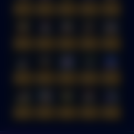
Rhino King
Bonanza Coins
Big Sevens Jackpot
Halloween Ghost
Fury Fighters
Hit Mahjong Wins
Hidden City
Mahjong Super Wins
Legacy of Midas
Quests of Olympus
Astro Luck
Olympus Legend
Amazing Soda Rush
Legend of Tarzan
Double Race
Fantastic Faries
Santa in the Summer
Ancient Stones
Holy Knight
Wolf Begins