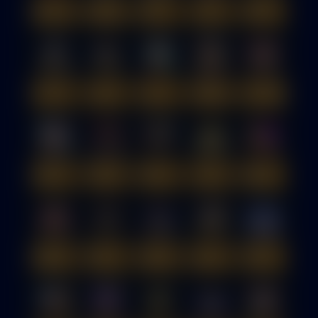
Queen's Bow
Medusa’s Blessing
Golden Kitty
Yummy Kitchen
Gold Mine Rush
The Fates of Sisters
Lost Treasure
Toy of Legend
Hot Safari Run
Jam Crush
Hottie’s Vacation
Festival of the Dead
Pirate's Treasure
Lucky Goldbar
Buffalo Begins
Mega Sevens
Book of Pharaoh
Western Sherrif
Secret of Goddess
Hottie’s Paradise