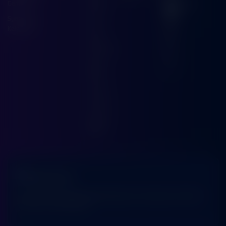
Gambling
Casino
Whatsa
pp
Syarat dan
Race
Ketentuan
Togel
Olahraga
Crash
Game
Arcade
E-Sports
Sabung
Ayam
TARUHAN SLOT
Penyedia slot online dengan beragam pilihan game menarik yang memudahkan
pemain untuk mencapai jackpot