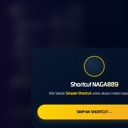
Shortcut NAGA889
Klik Sekali
Simpan Shortcut
untuk akses instan kap
Race
Togel
SIMPAN SHORTCUT
→