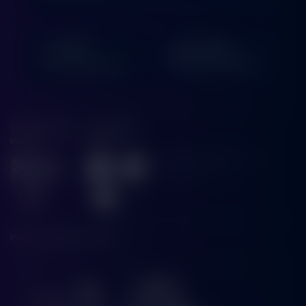
Deposit
Penarikan
Rata-rata 0 Menit
Rata-rata 0 Menit
Tanggung Jawab
Browser Yang
Bermain
Didukung
©2026 NAGA889. Hak cipta
dilindungi | 18+
Platform Penyedia Layanan
Slots