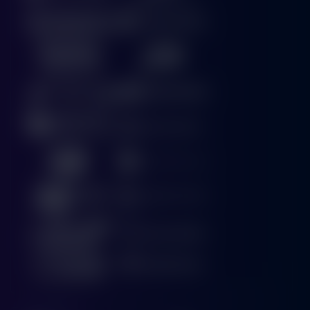
Live Casino