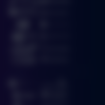
Live Casino