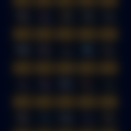
Aztec Empire 1000
Aztec Empire
Alice's Wonder
Roma Kingdom
Natural Ace
RTP
87%
RTP
86%
RTP
79%
RTP
87%
RTP
79%
Centillion Gods
Mermaid's Market
Kingdom Z
Subway Runner
The King Joker
RTP
94%
RTP
RTP
85%
RTP
95%
RTP
81%
Lucky NangKwak
Moe Moe Cute
Dino Pops
Fishing's Paradise
Clash of War
RTP
92%
RTP
82%
RTP
RTP
95%
RTP
81%
ONE Boxing
Lab 19 Mania
Rich Rich Water
Zushi Prime
Tiki Paradise
RTP
93%
RTP
87%
RTP
80%
RTP
90%
RTP
79%