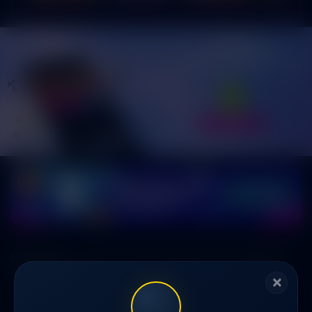
UNDUH
NAGA889 APP
Nikmati berbagai permainan dalam satu
genggaman
UNDUH
PANDUAN INSTALASI
NAGA889 | Link Game Online Paling Popular Dikalangan
Anak Muda
✕