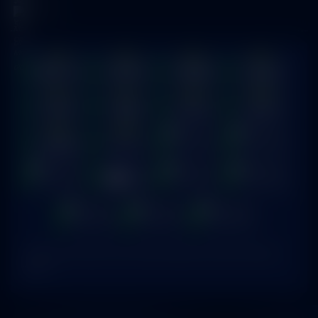
Whatsapp
* Selama bank maintenance dan bank offline deposit dan penarikan tidak dapat
diproses